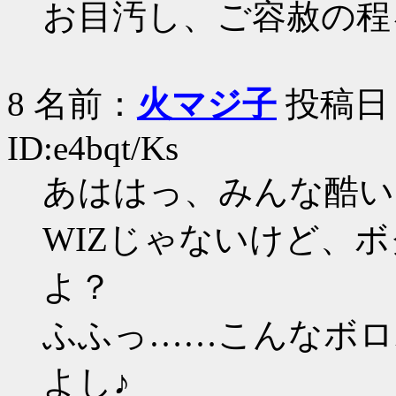
お目汚し、ご容赦の程
8 名前：
火マジ子
投稿日：20
ID:e4bqt/Ks
あははっ、みんな酷い
WIZじゃないけど、
よ？
ふふっ……こんなボロ
よし♪