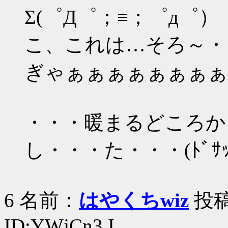
Σ(゜Д゜；≡；゜д゜）
こ、これは…そろ～・
ぎゃぁぁぁぁぁぁぁぁ
・・・暖まるどころか
し・・・た・・・(ﾄﾞｻ
6 名前：
はやくちwiz
投稿日
ID:YWjCn3.I