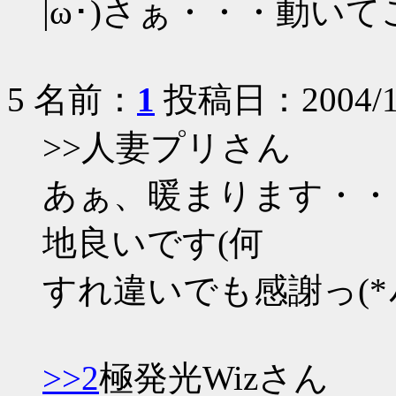
|ω･)さぁ・・・動い
5 名前：
1
投稿日：2004/10/2
>>人妻プリさん
あぁ、暖まります・・
地良いです(何
すれ違いでも感謝っ(*ﾉ
>>2
極発光Wizさん