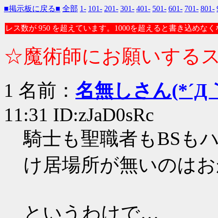
■掲示板に戻る■
全部
1-
101-
201-
301-
401-
501-
601-
701-
801-
レス数が 950 を超えています。1000を超えると書き込めな
☆魔術師にお願いする
1 名前：
名無しさん(*´Д｀
11:31 ID:zJaD0sRc
騎士も聖職者もBSもハ
け居場所が無いのはお
というわけで…