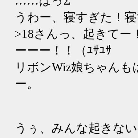
……はっΣ
うわー、寝すぎた！寝
>18さんっ、起きて
ーーー！！（ﾕｻﾕｻ
リボンWiz娘ちゃんも
ー。
うぅ、みんな起きない