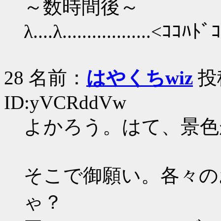
～数時間後～
λ....λ..................<ｺｺﾊ
28 名前：
はやくちwiz
投稿
ID:yVCRddVw
よかろう。はて、景色
そこで御願い。各々の
ゃ？