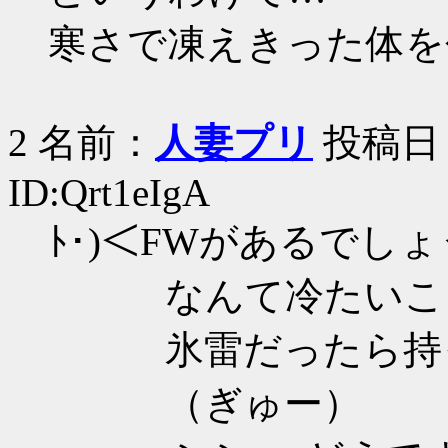
寒さで凍えきった体を包
2 名前：
人妻プリ
投稿日：20
ID:Qrt1eIgA
ﾄ･)＜FWがあるでし
なんて冷たいこと
氷雷だったら持っ
（ぎゅー）