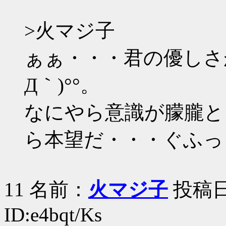
>火マジ子
ぁぁ・・・君の優しさ
Д｀)°°。
なにやら意識が朦朧と
ら本望だ・・・ぐふっ
11 名前：
火マジ子
投稿日：2
ID:e4bqt/Ks