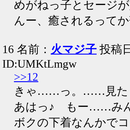
めがねっ子とセージが
んー、癒されるってか
16 名前：
火マジ子
投稿日：2
ID:UMKtLmgw
>>12
きゃ……っ。……見た
あはっ♪ もー……み
ボクの下着なんかでコ