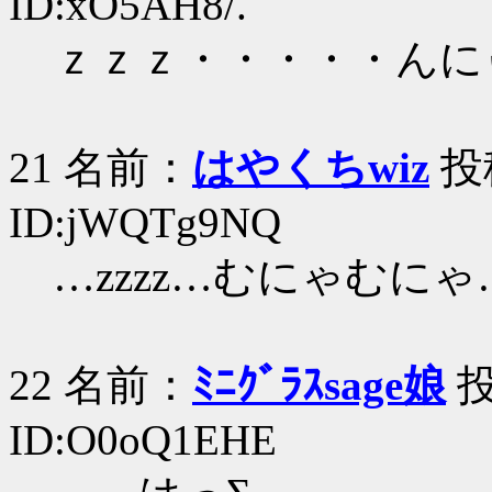
ID:xO5AH8/.
ｚｚｚ・・・・・んに
21 名前：
はやくちwiz
投稿
ID:jWQTg9NQ
…zzzz…むにゃむにゃ
22 名前：
ﾐﾆｸﾞﾗｽsage娘
投
ID:O0oQ1EHE