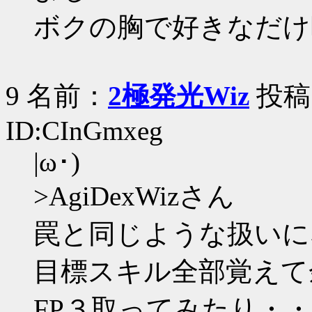
ボクの胸で好きなだけ
9 名前：
2極発光Wiz
投稿日：
ID:CInGmxeg
|ω･)
>AgiDexWizさん
罠と同じような扱いに
目標スキル全部覚えて
FP３取ってみたり・・