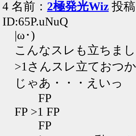
4 名前：
2極発光Wiz
投稿日：
ID:65P.uNuQ
|ω･)
こんなスレも立ちまし
>1さんスレ立ておつ
じゃあ・・・えいっ
FP
FP >1 FP
FP