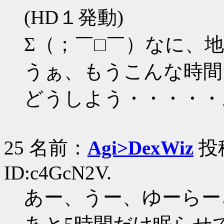
(HD１発動)
Σ（；￣□￣）なに、
うぁ、もうこんな時間
どうしよう・・・・・
25 名前：
Agi>DexWiz
投稿
ID:c4GcN2V.
あー、うー、ゆーらー