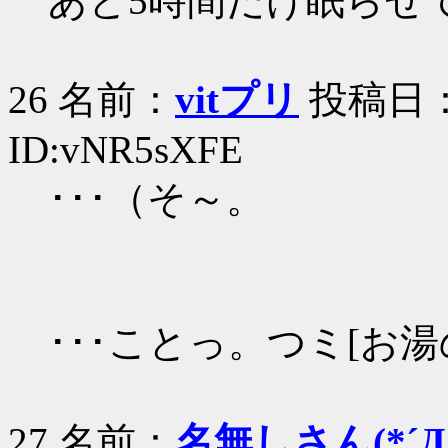
あと5時間だけ眠らせ
26 名前：
vitプリ
投稿日：20
ID:vNR5sXFE
･･･（そ～。
･･･ことっ。つミ[お
27 名前：
名無しさん(*´Д｀