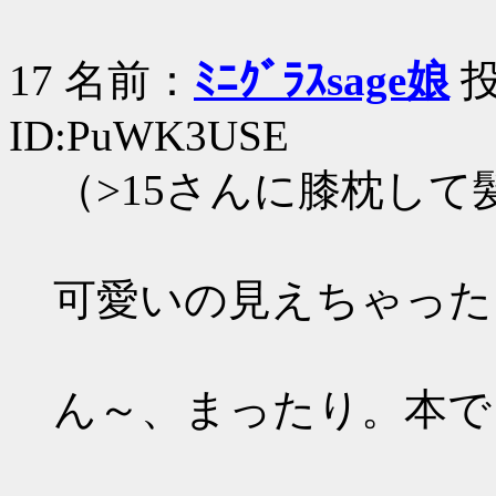
17 名前：
ﾐﾆｸﾞﾗｽsage娘
投
ID:PuWK3USE
（>15さんに膝枕し
可愛いの見えちゃった
ん～、まったり。本で