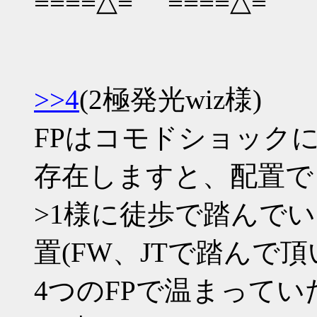
≡≡≡≡△≡ ≡≡≡≡△≡
>>4
(2極発光wiz様)
FPはコモドショックに
存在しますと、配置で
>1様に徒歩で踏んで
置(FW、JTで踏んで
4つのFPで温まってい