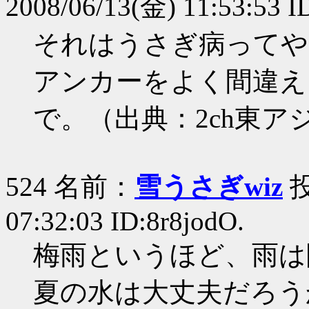
2008/06/13(金) 11:53:53 
それはうさぎ病ってや
アンカーをよく間違え
で。（出典：2ch東アジ
524 名前：
雪うさぎwiz
投
07:32:03 ID:8r8jodO.
梅雨というほど、雨は
夏の水は大丈夫だろう