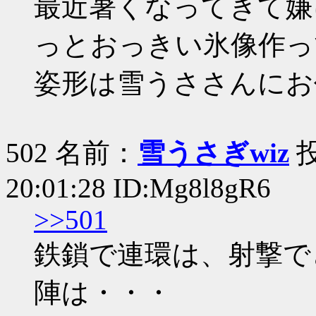
最近暑くなってきて嫌
っとおっきい氷像作っ
姿形は雪うささんにお
502 名前：
雪うさぎwiz
投
20:01:28 ID:Mg8l8gR6
>>501
鉄鎖で連環は、射撃で
陣は・・・