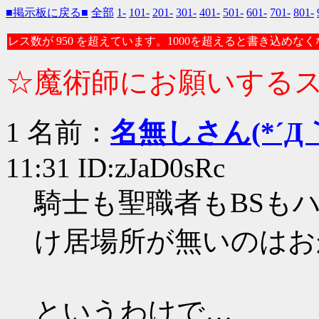
■掲示板に戻る■
全部
1-
101-
201-
301-
401-
501-
601-
701-
801-
レス数が 950 を超えています。1000を超えると書き込めな
☆魔術師にお願いする
1 名前：
名無しさん(*´Д｀
11:31 ID:zJaD0sRc
騎士も聖職者もBSもハ
け居場所が無いのはお
というわけで…