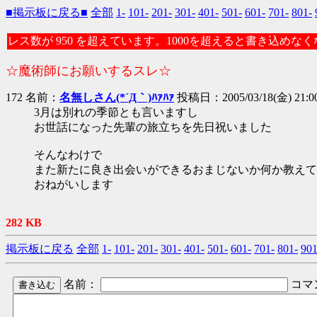
■掲示板に戻る■
全部
1-
101-
201-
301-
401-
501-
601-
701-
801-
レス数が 950 を超えています。1000を超えると書き込めな
☆魔術師にお願いするスレ☆
172 名前：
名無しさん(*´Д｀)ﾊｧﾊｧ
投稿日：2005/03/18(金) 21:00
3月は別れの季節とも言いますし
お世話になった先輩の旅立ちを先日祝いました
そんなわけで
また新たに良き出会いができるおまじないか何か教えて
おねがいします
282 KB
掲示板に戻る
全部
1-
101-
201-
301-
401-
501-
601-
701-
801-
901
名前：
コマ