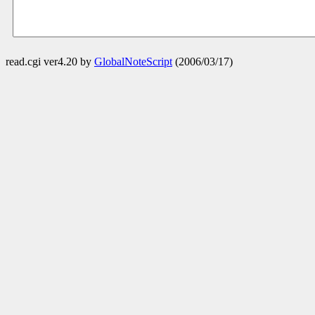
read.cgi ver4.20 by
GlobalNoteScript
(2006/03/17)