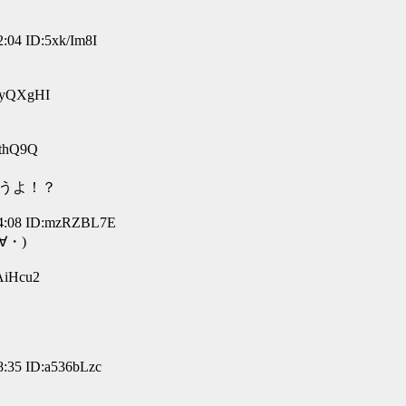
04 ID:5xk/Im8I
HyQXgHI
kthQ9Q
らうよ！？
:08 ID:mzRZBL7E
∀・)
AiHcu2
35 ID:a536bLzc