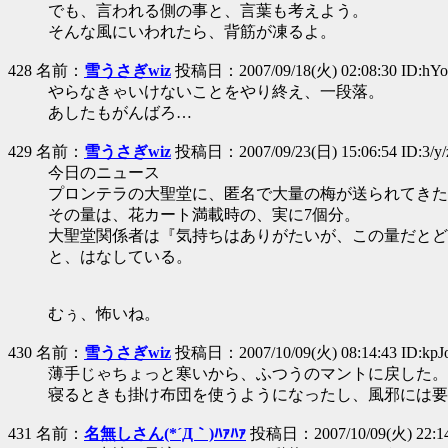
でも、言われる側の事と、言葉も考えよう。
そんな風にいわれたら、背筋が凍るよ。
428 名前：
雪うさぎwiz
投稿日：2007/09/18(火) 02:08:30 ID:h
やらなきゃいけないことをやり終え、一段落。
あしたもがんばろ…
429 名前：
雪うさぎwiz
投稿日：2007/09/23(日) 15:06:54 ID:3/y
今日のニュース
プロンテラの大聖堂に、匿名で大量の梅が送られてきた
その量は、花カート満載時の、実に7個分。
大聖堂関係者は『気持ちはありがたいが、この量だとど
と、はなしている。
むぅ、怖いね。
430 名前：
雪うさぎwiz
投稿日：2007/10/09(火) 08:14:43 ID:kp
薄手じゃちょっと寒いから、ふつうのマントに戻した。
寝るときも掛け布団を使うようになったし、風邪には要
431 名前：
名無しさん(*´Д｀)ﾊｧﾊｧ
投稿日：2007/10/09(火) 22:14