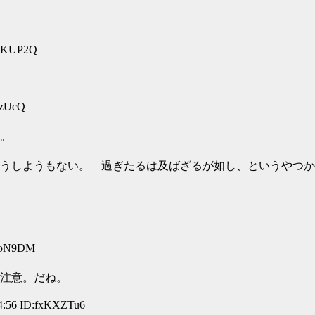
YoKUP2Q
/zUcQ
。
うしようもない。 過ぎたるは及ばざるが如し、というやつか
JoN9DM
注意。だね。
:56 ID:fxKXZTu6