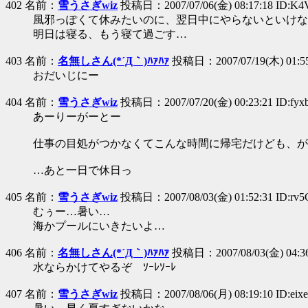
402 名前：
雪うさぎwiz
投稿日：2007/07/06(金) 08:17:18 ID:K4
風邪っぽくて休みたいのに、翌日中にやらないといけな
明日は寝る、もう寝て過ごす…
403 名前：
名無しさん(*´Д｀)ﾊｧﾊｧ
投稿日：2007/07/19(木) 01:55
おだいじにー
404 名前：
雪うさぎwiz
投稿日：2007/07/20(金) 00:23:21 ID:fyx
あーりーがーとー
仕事の目処がつかなくてこんな時間に帰宅だけども、が
…あと一日で休日っ
405 名前：
雪うさぎwiz
投稿日：2007/08/03(金) 01:52:31 ID:rv
むぅー…暑い…
海かプールにいきたいよ…
406 名前：
名無しさん(*´Д｀)ﾊｧﾊｧ
投稿日：2007/08/03(金) 04:36
水ならかけてやるぞ ｿｰﾚｿｰﾚ
407 名前：
雪うさぎwiz
投稿日：2007/08/06(月) 08:19:10 ID:eixe