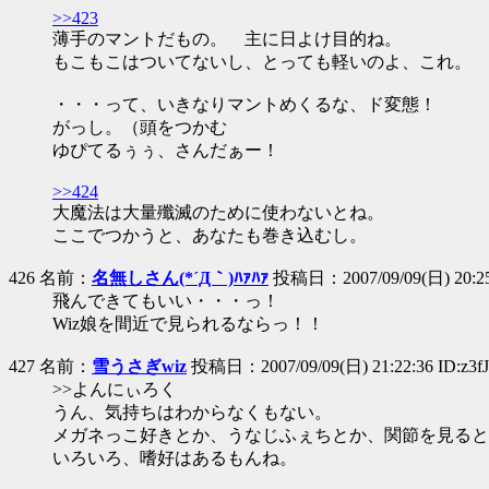
>>423
薄手のマントだもの。 主に日よけ目的ね。
もこもこはついてないし、とっても軽いのよ、これ。
・・・って、いきなりマントめくるな、ド変態！
がっし。（頭をつかむ
ゆぴてるぅぅ、さんだぁー！
>>424
大魔法は大量殲滅のために使わないとね。
ここでつかうと、あなたも巻き込むし。
426 名前：
名無しさん(*´Д｀)ﾊｧﾊｧ
投稿日：2007/09/09(日) 20:25
飛んできてもいい・・・っ！
Wiz娘を間近で見られるならっ！！
427 名前：
雪うさぎwiz
投稿日：2007/09/09(日) 21:22:36 ID:z3
>>よんにぃろく
うん、気持ちはわからなくもない。
メガネっこ好きとか、うなじふぇちとか、関節を見ると
いろいろ、嗜好はあるもんね。