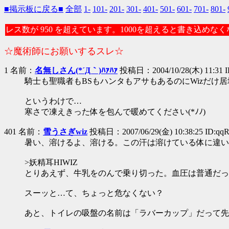
■掲示板に戻る■
全部
1-
101-
201-
301-
401-
501-
601-
701-
801-
レス数が 950 を超えています。1000を超えると書き込めな
☆魔術師にお願いするスレ☆
1 名前：
名無しさん(*´Д｀)ﾊｧﾊｧ
投稿日：2004/10/28(木) 11:31 I
騎士も聖職者もBSもハンタもアサもあるのにWizだけ
というわけで…
寒さで凍えきった体を包んで暖めてください(*ﾉﾉ)
401 名前：
雪うさぎwiz
投稿日：2007/06/29(金) 10:38:25 ID:qq
暑い、溶けるよ、溶ける。この汗は溶けている体に違い
>妖精耳HIWIZ
とりあえず、牛乳をのんで乗り切った。血圧は普通だっ
スーッと…て、ちょっと危なくない？
あと、トイレの吸盤の名前は「ラバーカップ」だって先