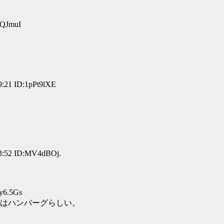
aQJmuI
21 ID:1pPt9lXE
:52 ID:MV4dBOj.
y6.5Gs
はハンバーグらしい。