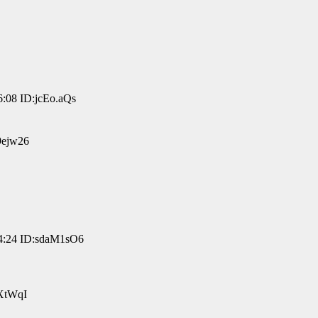
08 ID:jcEo.aQs
ejw26
:24 ID:sdaM1sO6
XtWqI