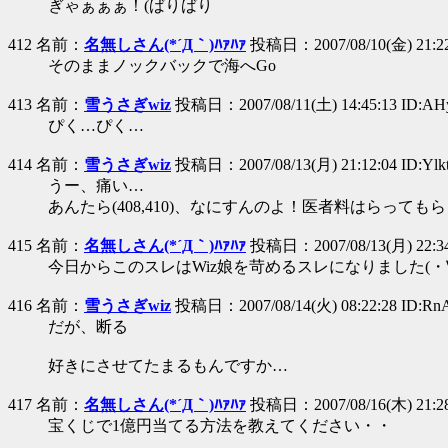
ぎゃぁぁぁ！(ばりばり
412 名前：
名無しさん(*´Д｀)ﾊｧﾊｧ
投稿日：2007/08/10(金) 21:22:
そのままノックバックで海へGo
413 名前：
雪うさぎwiz
投稿日：2007/08/11(土) 14:45:13 ID:A
ぴく…ぴく…
414 名前：
雪うさぎwiz
投稿日：2007/08/13(月) 21:12:04 ID:Yl
うー、痛い…
あんたら(408,410)、なにすんのよ！医者料はらっても
415 名前：
名無しさん(*´Д｀)ﾊｧﾊｧ
投稿日：2007/08/13(月) 22:34
今日からこのスレはWiz娘を苛めるスレになりました(・
416 名前：
雪うさぎwiz
投稿日：2007/08/14(火) 08:22:28 ID:Rn
だが、断る
好きにさせてたまるもんですか…
417 名前：
名無しさん(*´Д｀)ﾊｧﾊｧ
投稿日：2007/08/16(木) 21:28:
宝くじで1億円当てる方法を教えてください・・