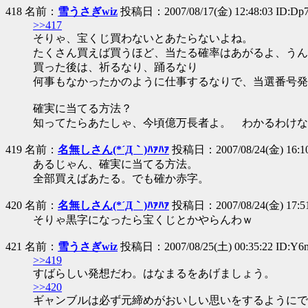
418 名前：
雪うさぎwiz
投稿日：2007/08/17(金) 12:48:03 ID:D
>>417
そりゃ、宝くじ買わないとあたらないよね。
たくさん買えば買うほど、当たる確率はあがるよ、うん
買った後は、祈るなり、踊るなり
何事もなかったかのように仕事するなりで、当選番号発
確実に当てる方法？
知ってたらあたしゃ、今頃億万長者よ。 わかるわけな
419 名前：
名無しさん(*´Д｀)ﾊｧﾊｧ
投稿日：2007/08/24(金) 16:10:
あるじゃん、確実に当てる方法。
全部買えばあたる。でも確か赤字。
420 名前：
名無しさん(*´Д｀)ﾊｧﾊｧ
投稿日：2007/08/24(金) 17:51:
そりゃ黒字になったら宝くじとかやらんわｗ
421 名前：
雪うさぎwiz
投稿日：2007/08/25(土) 00:35:22 ID:Y6
>>419
すばらしい発想だわ。はなまるをあげましょう。
>>420
ギャンブルは必ず元締めがおいしい思いをするようにで