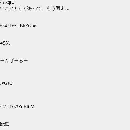
VYkqfU
いこととかがあって、もう週末…
:34 ID:zUBhZGno
bv5N.
ーんばーるー
5CvGJQ
:51 ID:s3ZdKl0M
hrdE