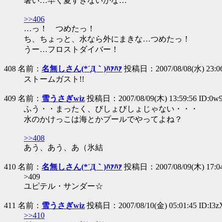
暑い…早く夏すぎないかな…
>>406
…っ！ つめたっ！
ち、ちょっと、水なら外にまきな…つめたっ！
うー…フロストダイバー！
408 名前：
名無しさん(*´Д｀)ﾊｧﾊｧ
投稿日：2007/08/08(水) 23:06:
ストームガスト!!
409 名前：
雪うさぎwiz
投稿日：2007/08/09(木) 13:59:56 ID:0w9
ふう・・まったく、びしょびしょじゃない・・・
水のかけっこは海とかプールでやってよね？
>>408
あう、あう、あ（氷結
410 名前：
名無しさん(*´Д｀)ﾊｧﾊｧ
投稿日：2007/08/09(木) 17:04
>409
ユピテル・サンダー☆
411 名前：
雪うさぎwiz
投稿日：2007/08/10(金) 05:01:45 ID:I3z
>>410