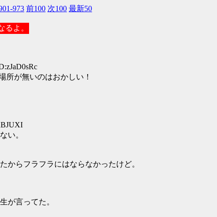
901-973
前100
次100
最新50
くなるよ。
D:zJaD0sRc
居場所が無いのはおかしい！
RBJUXI
ない。
たからフラフラにはならなかったけど。
生が言ってた。