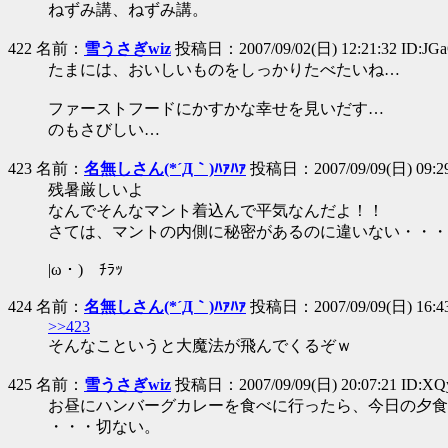
ねずみ講、ねずみ講。
422 名前：
雪うさぎwiz
投稿日：2007/09/02(日) 12:21:32 ID:JG
たまには、おいしいものをしっかりたべたいね…
ファーストフードにかすかな幸せを見いだす…
のもさびしい…
423 名前：
名無しさん(*´Д｀)ﾊｧﾊｧ
投稿日：2007/09/09(日) 09:29:
残暑厳しいよ
なんでそんなマント着込んで平気なんだよ！！
さては、マントの内側に秘密があるのに違いない・・・
|ω・) ﾁﾗｯ
424 名前：
名無しさん(*´Д｀)ﾊｧﾊｧ
投稿日：2007/09/09(日) 16:43
>>423
そんなこというと大魔法が飛んでくるぞｗ
425 名前：
雪うさぎwiz
投稿日：2007/09/09(日) 20:07:21 ID:XQ
お昼にハンバーグカレーを食べに行ったら、今日の夕食
・・・切ない。