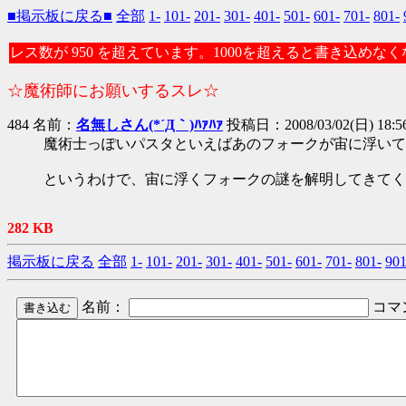
■掲示板に戻る■
全部
1-
101-
201-
301-
401-
501-
601-
701-
801-
レス数が 950 を超えています。1000を超えると書き込めな
☆魔術師にお願いするスレ☆
484 名前：
名無しさん(*´Д｀)ﾊｧﾊｧ
投稿日：2008/03/02(日) 18:56
魔術士っぽいパスタといえばあのフォークが宙に浮いて
というわけで、宙に浮くフォークの謎を解明してきてく
282 KB
掲示板に戻る
全部
1-
101-
201-
301-
401-
501-
601-
701-
801-
901
名前：
コマ