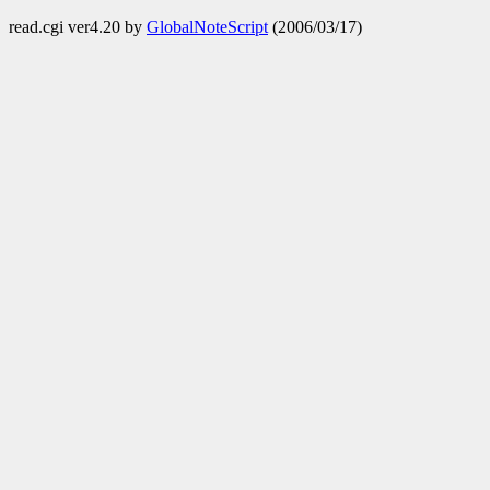
read.cgi ver4.20 by
GlobalNoteScript
(2006/03/17)