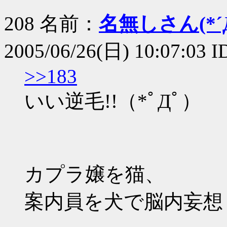
208 名前：
名無しさん(*´Д
2005/06/26(日) 10:07:03
>>183
いい逆毛!!（*ﾟДﾟ）
カプラ嬢を猫、
案内員を犬で脳内妄想して