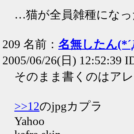
…猫が全員雑種になっ
209 名前：
名無したん(*´Д
2005/06/26(日) 12:52:39 I
そのまま書くのはアレ
>>12
のjpgカプラ
Yahoo