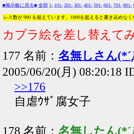
■掲示板に戻る■
全部
1-
101-
201-
301-
401-
501-
601-
701-
801-
レス数が 900 を超えています。1000を超えると書き込めな
カプラ絵を差し替えて
177 名前：
名無しさん(*´Д
2005/06/20(月) 08:20:18 
>>176
自虐ｳｻﾞ腐女子
178 名前：
名無したん(*´Д