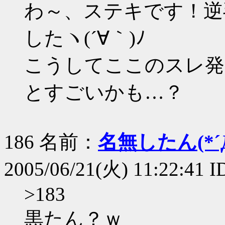
わ～、ステキです！逆
したヽ(´∀｀)ﾉ
こうしてここのスレ発
とすごいかも…？
186 名前：
名無したん(*´Д
2005/06/21(火) 11:22:41 
>183
黒たん？ｗ