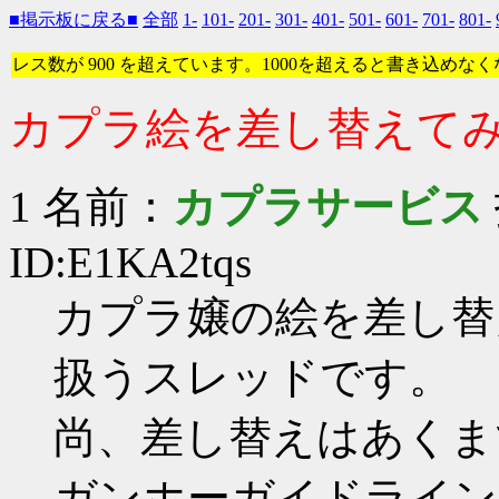
■掲示板に戻る■
全部
1-
101-
201-
301-
401-
501-
601-
701-
801-
レス数が 900 を超えています。1000を超えると書き込めな
カプラ絵を差し替えて
1 名前：
カプラサービス
ID:E1KA2tqs
カプラ嬢の絵を差し替
扱うスレッドです。
尚、差し替えはあくま
ガンホーガイドライン