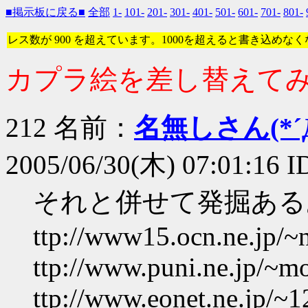
■掲示板に戻る■
全部
1-
101-
201-
301-
401-
501-
601-
701-
801-
レス数が 900 を超えています。1000を超えると書き込めな
カプラ絵を差し替えて
212 名前：
名無しさん(*´Д
2005/06/30(木) 07:01:16 I
それと併せて発掘ある
ttp://www15.ocn.ne.jp/~
ttp://www.puni.ne.jp/~m
ttp://www.eonet.ne.jp/~1