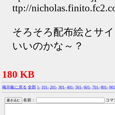
ttp://nicholas.finito.fc2
そろそろ配布絵とサイ
いいのかな～？
180 KB
掲示板に戻る
全部
1-
101-
201-
301-
401-
501-
601-
701-
801-
901
名前：
コマ