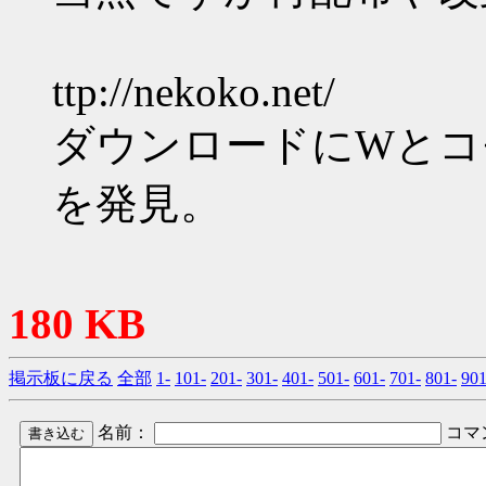
ttp://nekoko.net/
ダウンロードにWとコ
を発見。
180 KB
掲示板に戻る
全部
1-
101-
201-
301-
401-
501-
601-
701-
801-
901
名前：
コマ