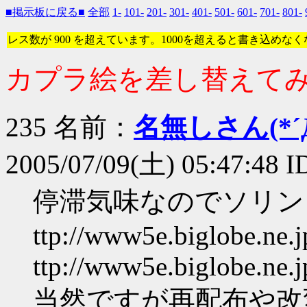
■掲示板に戻る■
全部
1-
101-
201-
301-
401-
501-
601-
701-
801-
レス数が 900 を超えています。1000を超えると書き込めな
カプラ絵を差し替えて
235 名前：
名無しさん(*´Д
2005/07/09(土) 05:47:48
停滞気味なのでソリン
ttp://www5e.biglobe.ne.
ttp://www5e.biglobe.ne.
当然ですが再配布や改