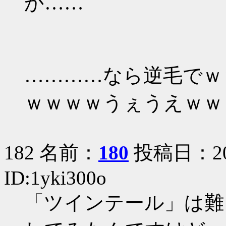
か……
…………なら逆毛でｗ
ｗｗｗｗうぇうえｗｗ
182 名前：
180
投稿日：2005
ID:1yki300o
「ツインテール」は難