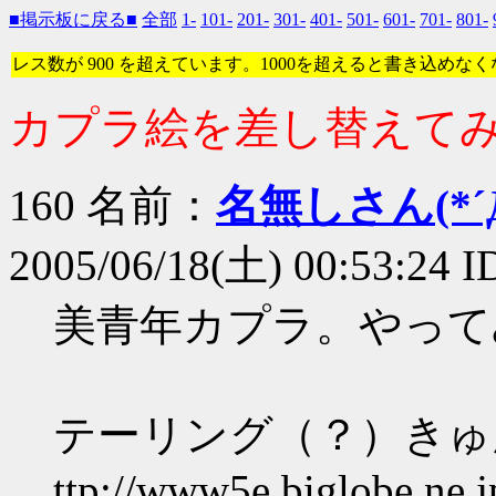
■掲示板に戻る■
全部
1-
101-
201-
301-
401-
501-
601-
701-
801-
レス数が 900 を超えています。1000を超えると書き込めな
カプラ絵を差し替えて
160 名前：
名無しさん(*´Д
2005/06/18(土) 00:53:24 I
美青年カプラ。やって
テーリング（？）きゅ
ttp://www5e.biglobe.ne.