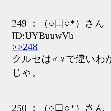
249 ：（○口○*）さん ：06
ID:UYBuuwVb
>>248
クルセは♂♀で違いわ
じゃ。
250 ：（○口○*）さん ：06/