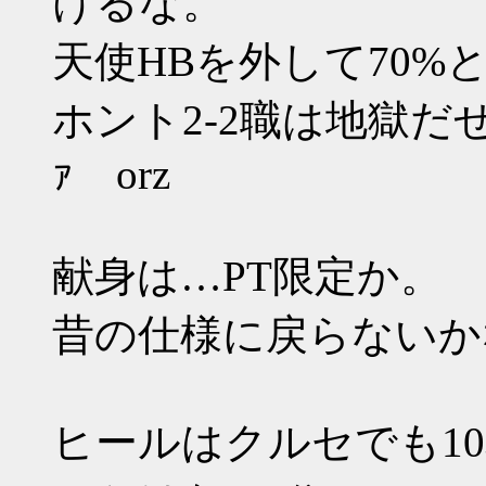
けるな。
天使HBを外して70%
ホント2-2職は地獄だ
ｧ orz
献身は…PT限定か。
昔の仕様に戻らないか
ヒールはクルセでも1