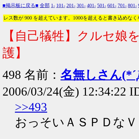
■掲示板に戻る■
全部
1-
101-
201-
301-
401-
501-
601-
701-
801-
レス数が 900 を超えています。1000を超えると書き込めな
【自己犠牲】クルセ娘を
護】
498 名前：
名無しさん(*´Д
2006/03/24(金) 12:34:22 
>>493
おっそいＡＳＰＤなＶ