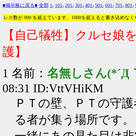
■掲示板に戻る■
全部
1-
101-
201-
301-
401-
501-
601-
701-
801-
レス数が 900 を超えています。1000を超えると書き込めな
【自己犠牲】クルセ娘を
護】
1 名前：
名無しさん(*´Д｀
08:31 ID:VttVHiKM
ＰＴの壁、ＰＴの守護
る者が集う場所です。
一緒にあの見た目は非