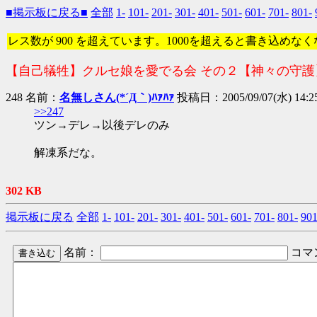
■掲示板に戻る■
全部
1-
101-
201-
301-
401-
501-
601-
701-
801-
レス数が 900 を超えています。1000を超えると書き込めな
【自己犠牲】クルセ娘を愛でる会 その２【神々の守護
248 名前：
名無しさん(*´Д｀)ﾊｧﾊｧ
投稿日：2005/09/07(水) 14:2
>>247
ツン→デレ→以後デレのみ
解凍系だな。
302 KB
掲示板に戻る
全部
1-
101-
201-
301-
401-
501-
601-
701-
801-
901
名前：
コマ