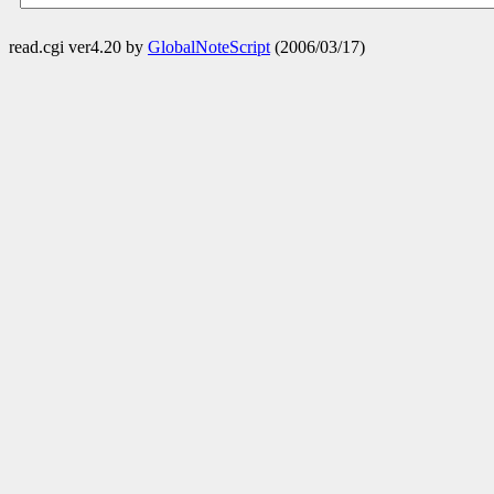
read.cgi ver4.20 by
GlobalNoteScript
(2006/03/17)