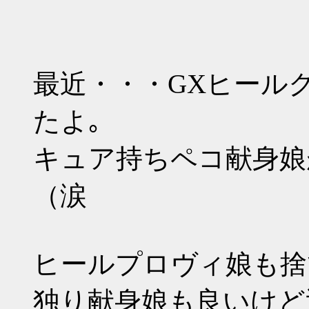
最近・・・GXヒール
たよ｡
キュア持ちペコ献身娘
（涙
ヒールプロヴィ娘も捨
独り献身娘も良いけど