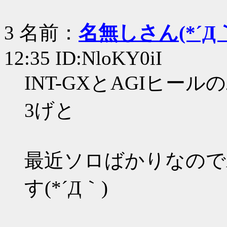
3 名前：
名無しさん(*´Д｀
12:35 ID:NloKY0iI
INT-GXとAGIヒ
3げと
最近ソロばかりなのでA
す(*´Д｀)