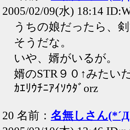
2005/02/09(水) 18:14 I
うちの娘だったら、剣
そうだな。
いや、婿がいるが。
婿のSTR９０↑みたい
ｶｴﾘｳﾁﾆｱｲｿｳﾀﾞorz
20 名前：
名無しさん(*´Д｀