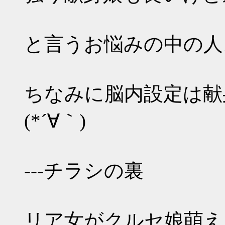
と言うお悩みの中の人
ちなみに脳内設定は献
(*´∀｀)
---チラシの裏
リア女がクルセ娘萌え