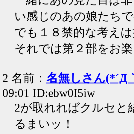
い感じのあの娘たちで
でも１８禁的な考えは
それでは第２部をお楽
2 名前：
名無しさん(*´Д｀
09:01 ID:ebw0I5iw
2が取れればクルセと
るまいッ！