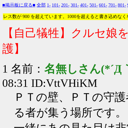
■掲示板に戻る■
全部
1-
101-
201-
301-
401-
501-
601-
701-
801-
レス数が 900 を超えています。1000を超えると書き込めな
【自己犠牲】クルセ娘を
護】
1 名前：
名無しさん(*´Д｀
08:31 ID:VttVHiKM
ＰＴの壁、ＰＴの守護
る者が集う場所です。
一緒にあの見た目は非