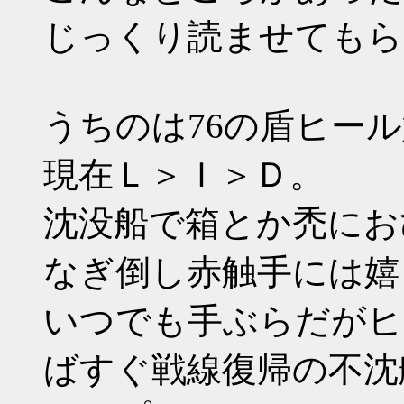
じっくり読ませてもらっ
うちのは76の盾ヒー
現在Ｌ＞Ｉ＞Ｄ。
沈没船で箱とか禿にお
なぎ倒し赤触手には嬉
いつでも手ぶらだがヒ
ばすぐ戦線復帰の不沈