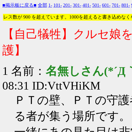
■掲示板に戻る■
全部
1-
101-
201-
301-
401-
501-
601-
701-
801-
レス数が 900 を超えています。1000を超えると書き込めな
【自己犠牲】クルセ娘を
護】
1 名前：
名無しさん(*´Д｀
08:31 ID:VttVHiKM
ＰＴの壁、ＰＴの守護
る者が集う場所です。
一緒にあの見た目は非