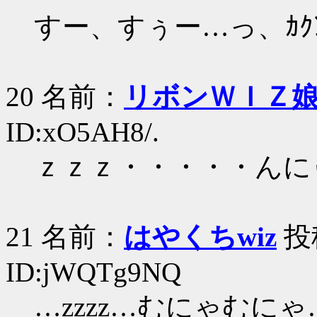
すー、すぅー…っ、ｶｸ
20 名前：
リボンＷＩＺ
ID:xO5AH8/.
ｚｚｚ・・・・・んに
21 名前：
はやくちwiz
投稿
ID:jWQTg9NQ
…zzzz…むにゃむにゃ