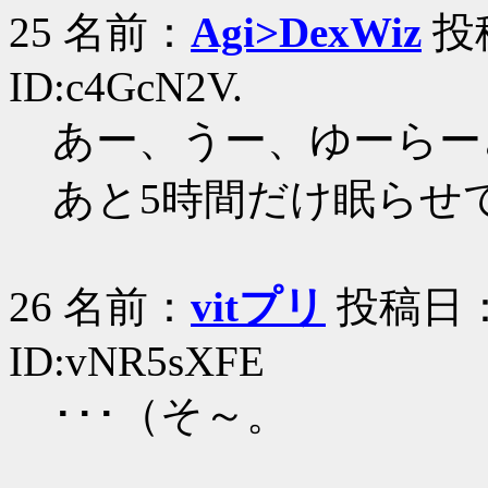
25 名前：
Agi>DexWiz
投稿
ID:c4GcN2V.
あー、うー、ゆーらー
あと5時間だけ眠らせ
26 名前：
vitプリ
投稿日：20
ID:vNR5sXFE
･･･（そ～。