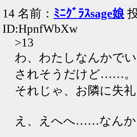
14 名前：
ﾐﾆｸﾞﾗｽsage娘
投
ID:HpnfWbXw
>13
わ、わたしなんかでい
されそうだけど……。
それじゃ、お隣に失礼
え、えへへ……なんか