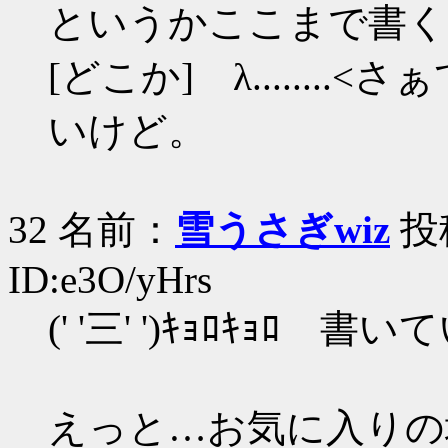
というかここまで書くと
[どこか] λ......
いけど。
32 名前：
雪うさぎwiz
投稿
ID:e3O/yHrs
(' '三' ')ｷｮﾛｷｮﾛ
えっと…お気に入りの場