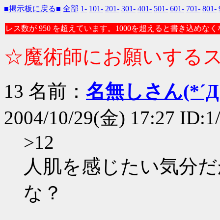
■掲示板に戻る■
全部
1-
101-
201-
301-
401-
501-
601-
701-
801-
レス数が 950 を超えています。1000を超えると書き込めな
☆魔術師にお願いする
13 名前：
名無しさん(*´Д｀
2004/10/29(金) 17:27 ID:
>12
人肌を感じたい気分だ
な？