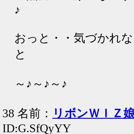
♪
おっと・・気づかれな
と
～♪～♪～♪
38 名前：
リボンＷＩＺ
ID:G.SfQyYY