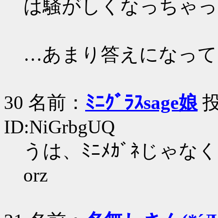
は騒がしくなっちゃっ
…あまり答えになって
30 名前：
ﾐﾆｸﾞﾗｽsage娘
投
ID:NiGrbgUQ
うは、ﾐﾆﾒｶﾞﾈじゃな
orz