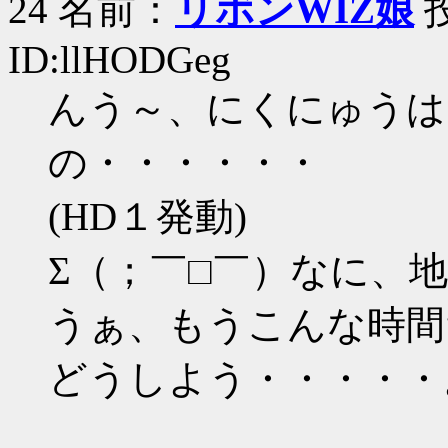
24 名前：
リボンWIZ娘
投
ID:llHODGeg
んう～、にくにゅうは
の・・・・・・
(HD１発動)
Σ（；￣□￣）なに、
うぁ、もうこんな時間
どうしよう・・・・・