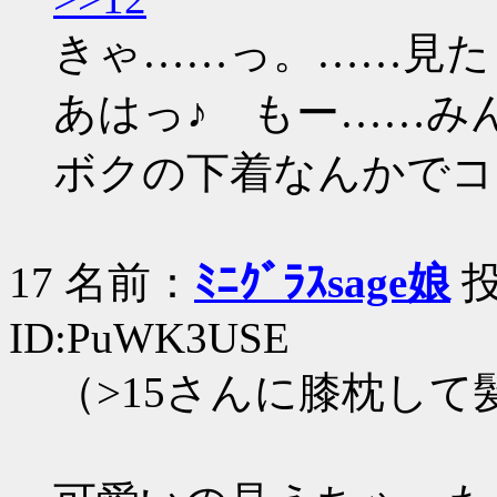
きゃ……っ。……見た
あはっ♪ もー……み
ボクの下着なんかでコ
17 名前：
ﾐﾆｸﾞﾗｽsage娘
投
ID:PuWK3USE
（>15さんに膝枕し