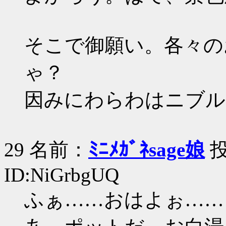
そこで御願い。各々の
ゃ？
因みにわらわはニブル
29 名前：
ﾐﾆﾒｶﾞﾈsage娘
投
ID:NiGrbgUQ
ふぁ……おはよぉ……