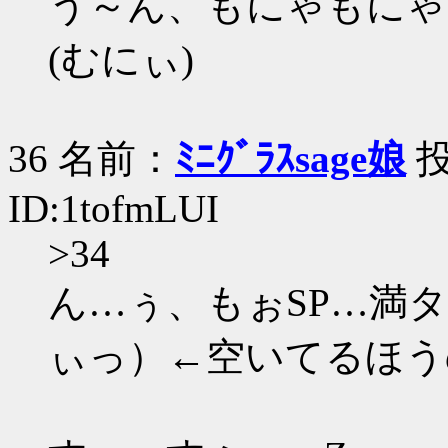
う～ん、もにゃもにゃ
(むにぃ)
36 名前：
ﾐﾆｸﾞﾗｽsage娘
投
ID:1tofmLUI
>34
ん…ぅ、もぉSP…満
ぃっ）←空いてるほう