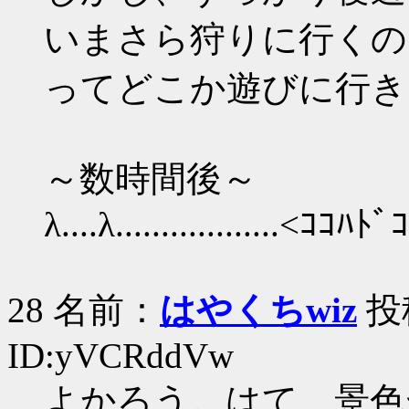
いまさら狩りに行くの
ってどこか遊びに行き
～数時間後～
λ....λ..................<ｺｺﾊ
28 名前：
はやくちwiz
投稿
ID:yVCRddVw
よかろう。はて、景色