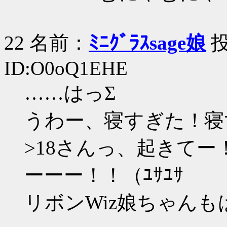
22 名前：
ﾐﾆｸﾞﾗｽsage娘
投
ID:O0oQ1EHE
……はっΣ
うわー、寝すぎた！寝
>18さんっ、起きて
ーーー！！（ﾕｻﾕｻ
リボンWiz娘ちゃんも