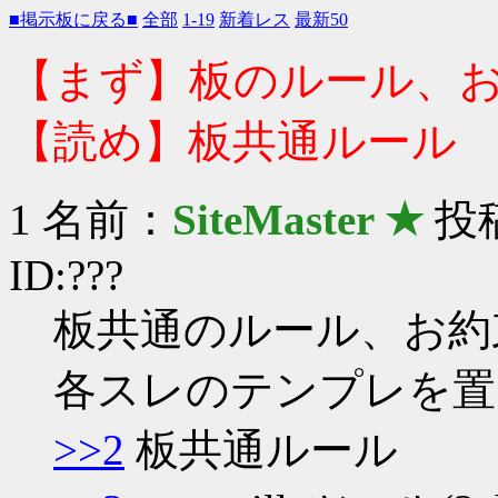
■掲示板に戻る■
全部
1-19
新着レス
最新50
【まず】板のルール、
【読め】板共通ルール
1 名前：
SiteMaster ★
投稿
ID:???
板共通のルール、お約
各スレのテンプレを置
>>2
板共通ルール