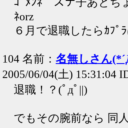
ｺﾞﾒﾝﾈ スナ子あとちょ
ﾈorz
６月で退職したらｶﾌﾟ
104 名前：
名無しさん(*´Д
2005/06/04(土) 15:31:04 
退職！？(ﾟдﾟ||)
でもその腕前なら 同