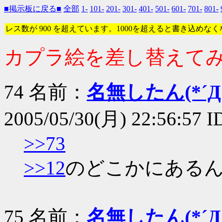
■掲示板に戻る■
全部
1-
101-
201-
301-
401-
501-
601-
701-
801-
レス数が 900 を超えています。1000を超えると書き込めな
カプラ絵を差し替えて
74 名前：
名無したん(*´Д｀
2005/05/30(月) 22:56:57 
>>73
>>12
のどこかにある
75 名前：
名無したん(*´Д｀