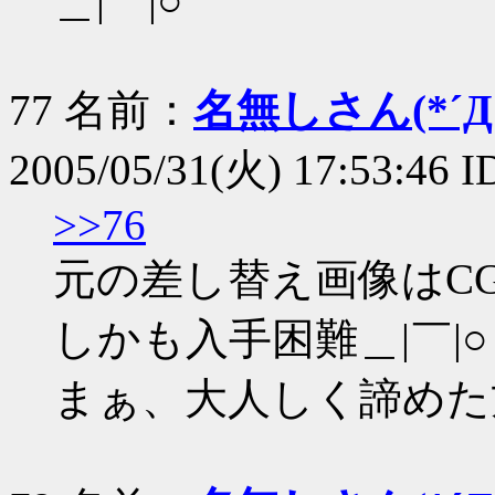
＿|￣|○
77 名前：
名無しさん(*´Д｀
2005/05/31(火) 17:53:46 
>>76
元の差し替え画像はC
しかも入手困難＿|￣|○
まぁ、大人しく諦めた