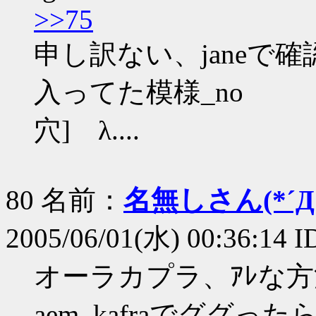
>>75
申し訳ない、janeで
入ってた模様_no
穴] λ....
80 名前：
名無しさん(*´Д｀
2005/06/01(水) 00:36:14 
オーラカプラ、ｱﾚな
aem_kafraでググ