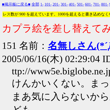
■掲示板に戻る■
全部
1-
101-
201-
301-
401-
501-
601-
701-
801-
レス数が 900 を超えています。1000を超えると書き込めな
カプラ絵を差し替えて
151 名前：
名無しさん(*´Д
2005/06/16(木) 02:29:04 I
ttp://www5e.biglobe.ne.
けんかいくない。まっ
まあ気に入らないから
ども。