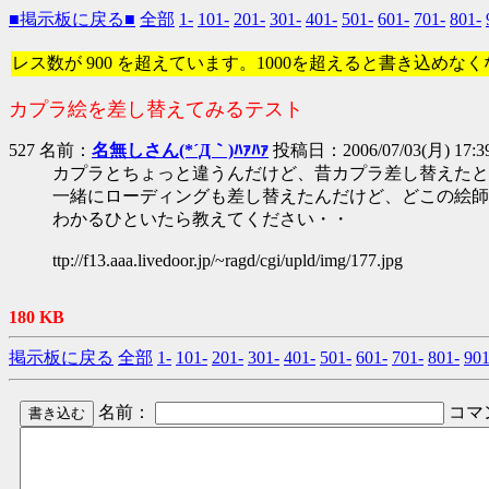
■掲示板に戻る■
全部
1-
101-
201-
301-
401-
501-
601-
701-
801-
レス数が 900 を超えています。1000を超えると書き込めな
カプラ絵を差し替えてみるテスト
527 名前：
名無しさん(*´Д｀)ﾊｧﾊｧ
投稿日：2006/07/03(月) 17:39
カプラとちょっと違うんだけど、昔カプラ差し替えたと
一緒にローディングも差し替えたんだけど、どこの絵師
わかるひといたら教えてください・・
ttp://f13.aaa.livedoor.jp/~ragd/cgi/upld/img/177.jpg
180 KB
掲示板に戻る
全部
1-
101-
201-
301-
401-
501-
601-
701-
801-
901
名前：
コマ