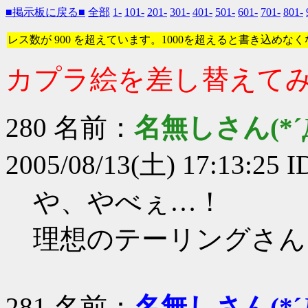
■掲示板に戻る■
全部
1-
101-
201-
301-
401-
501-
601-
701-
801-
レス数が 900 を超えています。1000を超えると書き込めな
カプラ絵を差し替えて
280 名前：
名無しさん(*´Д
2005/08/13(土) 17:13:25 
や、やべぇ…！
理想のテーリングさん
281 名前：
名無しさん(*´Д