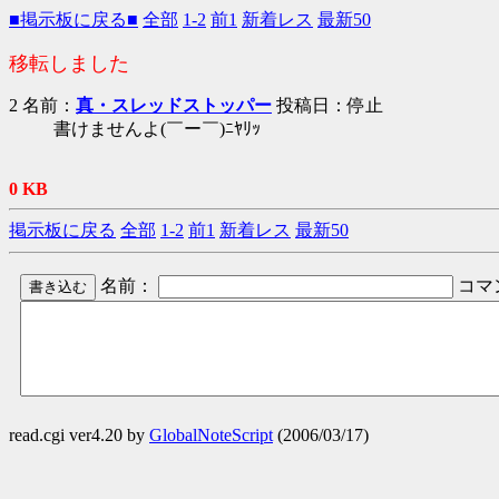
■掲示板に戻る■
全部
1-2
前1
新着レス
最新50
移転しました
2 名前：
真・スレッドストッパー
投稿日：停止
書けませんよ(￣ー￣)ﾆﾔﾘｯ
0 KB
掲示板に戻る
全部
1-2
前1
新着レス
最新50
名前：
コマ
read.cgi ver4.20 by
GlobalNoteScript
(2006/03/17)