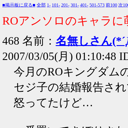
■掲示板に戻る■
全部
1-
101-
201-
301-
401-
501-573
前100
次10
ROアンソロのキャラに
468 名前：
名無しさん(*´Д
2007/03/05(月) 01:10:48 I
今月のROキングダム
セジ子の結婚報告され
怒ってたけど…