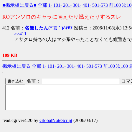
■掲示板に戻る■
全部
1-
101-
201-
301-
401-
501-573
前100
次10
ROアンソロのキャラに萌えたり燃えたりするスレ
412 名前：
名無したん(*´Д｀)ﾊｧﾊｧ
投稿日：2006/11/08(水) 13:54
>>411
アサクロ持ちの人はマジ系やったことなくても縦置きで
109 KB
掲示板に戻る
全部
1-
101-
201-
301-
401-
501-573
前100
次100
名前：
コマ
read.cgi ver4.20 by
GlobalNoteScript
(2006/03/17)